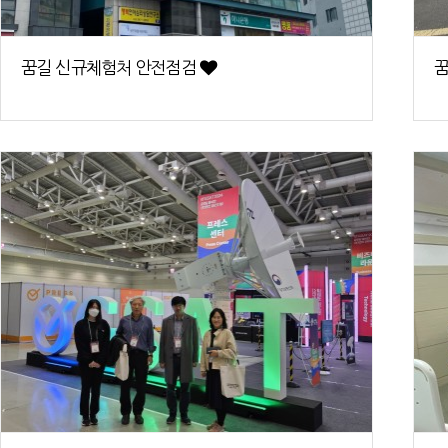
꿈길 신규체험처 안전점검
꿈