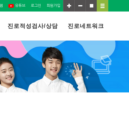
램
유튜브
로그인
회원가입
진로적성검사/상담
진로네트워크